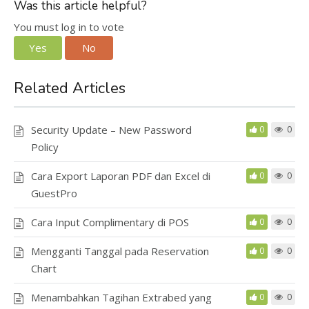
Was this article helpful?
You must log in to vote
Yes
No
Related Articles
Security Update – New Password
0
0
Policy
Cara Export Laporan PDF dan Excel di
0
0
GuestPro
Cara Input Complimentary di POS
0
0
Mengganti Tanggal pada Reservation
0
0
Chart
Menambahkan Tagihan Extrabed yang
0
0