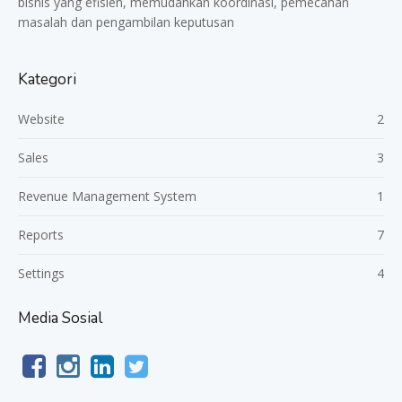
bisnis yang efisien, memudahkan koordinasi, pemecahan
masalah dan pengambilan keputusan
Kategori
Website
2
Sales
3
Revenue Management System
1
Reports
7
Settings
4
Media Sosial